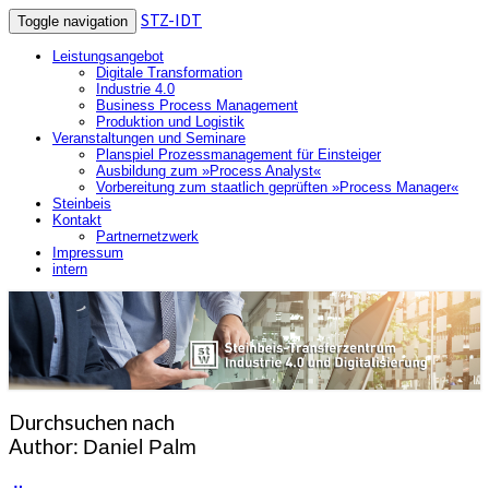
STZ-IDT
Toggle navigation
Leistungsangebot
Digitale Transformation
Industrie 4.0
Business Process Management
Produktion und Logistik
Veranstaltungen und Seminare
Planspiel Prozessmanagement für Einsteiger
Ausbildung zum »Process Analyst«
Vorbereitung zum staatlich geprüften »Process Manager«
Steinbeis
Kontakt
Partnernetzwerk
Impressum
intern
Steinbeis-Transferzentrum für Industrie
STZ-IDT
4.0 und Digitalisierung
Durchsuchen nach
Author:
Daniel Palm