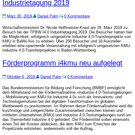
Industrietagung
Industrietagung 2019
2019
Kommentare
März 30, 2019
Daniel Palm
0 Kommentare
Wirtschaftsministerin Dr. Nicole Hoffmeister-Kraut am 28. März 2019 zu
Besuch bei der TPBW I4.0 Industrietagung 2019: Die Besucher hatten hier
die Möglichkeit, erfolgreich umgesetzte Industrie 4.0-Transferprojekte von
KMU in BaWü live zu erleben. Über 200 Besucher und 18 Aussteller
erlebten eine spannende Veranstaltung mit erfolgreich umgesetzten KMU-
Industrie 4.0-Transferprojekten in Baden-Württemberg.
Förderprogramm
Förderprogramm i4kmu neu aufgelegt
i4kmu
neu
Kommentare
aufgelegt
Oktober 6, 2018
Daniel Palm
0 Kommentare
Das Bundesministerium für Bildung und Forschung (BMBF) ermöglicht
dem Mittelstand mit der Fördermaßnahme »Industrie 4.0-Testumgebungen
– Mobilisierung von KMU für Industrie 4.0« sich als Innovations- und
Technologiemotoren bei der digitalen Transformation im globalen
Wettbewerb zu positionieren. Im Rahmen dieser Fördermaßnahme wird die
kurzfristige und zielgerichtete Zusammenarbeit zwischen kleinen und
mittleren Unternehmen (KMU) und Industrie 4.0-Testumgebungen rund um
das Themenfeld Industrie 4.0 gefördert. Die Fördermittel sollen einerseits
einen Teil der Kosten abdecken, die dem KMU zum Erreichen der
Projektziele entstehen, andererseits soll der Auftrag…