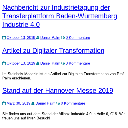
ZUKUNFT
Nachbericht
Nachbericht zur Industrietagung der
NUTZEN
zur
Transferplattform Baden-Württemberg
Industrietagung
der
Industrie 4.0
Transferplattform
Baden-
Württemberg
Kommentare
Oktober 13, 2019
Daniel Palm
0 Kommentare
Industrie
4.0
Artikel
Artikel zu Digitaler Transformation
zu
Digitaler
Kommentare
Transformation
Oktober 13, 2019
Daniel Palm
0 Kommentare
Im Steinbeis-Magazin ist ein Artikel zur Digitalen Transformation von Prof.
Palm erschienen.
Stand
Stand auf der Hannover Messe 2019
auf
der
Kommentare
Hannover
März 30, 2019
Daniel Palm
0 Kommentare
Messe
2019
Sie finden uns auf dem Stand der Allianz Industrie 4.0 in Halle 6, C18. Wir
freuen uns auf Ihren Besuch!