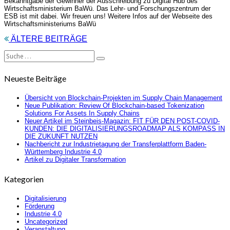
Bekanntgabe der Gewinner der Ausschreibung zu Digital Hub des
Wirtschaftsministerium BaWü. Das Lehr- und Forschungszentrum der
ESB ist mit dabei. Wir freuen uns! Weitere Infos auf der Webseite des
Wirtschaftsministeriums BaWü
Beitragsnavigation
ÄLTERE BEITRÄGE
Suche
Suchen
nach:
Neueste Beiträge
Übersicht von Blockchain-Projekten im Supply Chain Management
Neue Publikation: Review Of Blockchain-based Tokenization
Solutions For Assets In Supply Chains
Neuer Artikel im Steinbeis-Magazin: FIT FÜR DEN POST-COVID-
KUNDEN: DIE DIGITALISIERUNGSROADMAP ALS KOMPASS IN
DIE ZUKUNFT NUTZEN
Nachbericht zur Industrietagung der Transferplattform Baden-
Württemberg Industrie 4.0
Artikel zu Digitaler Transformation
Kategorien
Digitalisierung
Förderung
Industrie 4.0
Uncategorized
Veranstaltung