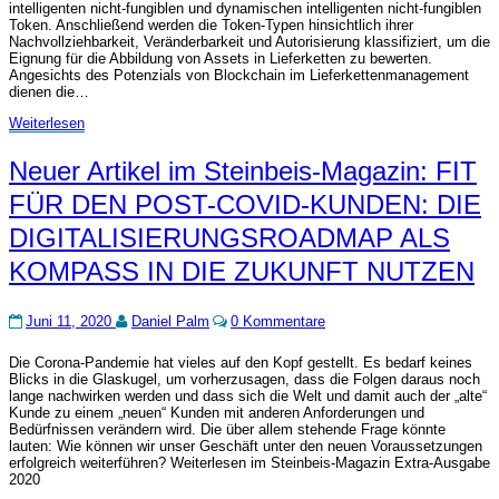
intelligenten nicht-fungiblen und dynamischen intelligenten nicht-fungiblen
Token. Anschließend werden die Token-Typen hinsichtlich ihrer
Nachvollziehbarkeit, Veränderbarkeit und Autorisierung klassifiziert, um die
Eignung für die Abbildung von Assets in Lieferketten zu bewerten.
Angesichts des Potenzials von Blockchain im Lieferkettenmanagement
dienen die…
Weiterlesen
Weiterlesen
Neuer
Neuer Artikel im Steinbeis-Magazin: FIT
Artikel
FÜR DEN POST-COVID-KUNDEN: DIE
im
Steinbeis-
DIGITALISIERUNGSROADMAP ALS
Magazin:
FIT
KOMPASS IN DIE ZUKUNFT NUTZEN
FÜR
DEN
Kommentare
POST-
Juni 11, 2020
Daniel Palm
0 Kommentare
COVID-
KUNDEN:
Die Corona-Pandemie hat vieles auf den Kopf gestellt. Es bedarf keines
Blicks in die Glaskugel, um vorherzusagen, dass die Folgen daraus noch
DIE
lange nachwirken werden und dass sich die Welt und damit auch der „alte“
DIGITALISIERUNGSROADMAP
Kunde zu einem „neuen“ Kunden mit anderen Anforderungen und
ALS
Bedürfnissen verändern wird. Die über allem stehende Frage könnte
KOMPASS
lauten: Wie können wir unser Geschäft unter den neuen Voraussetzungen
IN
erfolgreich weiterführen? Weiterlesen im Steinbeis-Magazin Extra-Ausgabe
2020
DIE