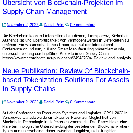
Übersicht
Übersicht von Blockchain-Projekten im
von
Supply Chain Management
Blockchain-
Projekten
im
Kommentare
November 2, 2022
Daniel Palm
0 Kommentare
Supply
Chain
Die Blockchain kann in Lieferketten dazu dienen, Transparenz, Sicherheit,
Management
Authentizität und Überprüfbarkeit von Vermögenswerten in Lieferketten zu
erhöhen. Ein wissenschaftliches Paper, das auf der International
Conference on Industry 4.0 and Smart Manufacturing präsentiert wurde,
untersucht bislang durchgeführte Projekte in der Supply Chain.
https://www.researchgate.net/publication/349487504_Review_and_analysi
Neue
Neue Publikation: Review Of Blockchain-
Publikation:
based Tokenization Solutions For Assets
Review
Of
In Supply Chains
Blockchain-
based
Tokenization
Kommentare
November 2, 2022
Daniel Palm
0 Kommentare
Solutions
For
Auf der Conference on Production Systems and Logistics: CPSL 2022 in
Assets
Vancouver, Canada wurde ein aktuelles Paper zur Möglichkeit von
In
Blockchain Technologie in Lieferketten vorgestellt. Das Paper bietet eine
klare terminologische Unterscheidung der bestehenden Blockchain-Token-
Supply
Typen und unterscheidet daher zwischen fungiblen, nicht-fungiblen,
Chains