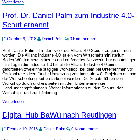
Weiterlesen
Weiterlesen
Prof.
Prof. Dr. Daniel Palm zum Industrie 4.0-
Dr.
Scout ernannt
Daniel
Palm
zum
Kommentare
Oktober 6, 2018
Daniel Palm
0 Kommentare
Industrie
4.0-
Prof. Daniel Palm ist in den Kreis der Allianz 4.0-Scouts aufgenommen
Scout
worden. Die Allianz Industrie 4.0 ist ein vom Wirtschaftsministerium
ernannt
Baden-Württemberg initiiertes und gefördertes Netzwerk. Für den richtigen
Einstieg in die Industrie 4.0 bietet die Allianz Industrie 4.0 einen
geförderten zweieinhalbtägigen Workshop, bei dem bei Unternehmen vor
Ort konkrete Ideen für die Umsetzung von Industrie 4.0- Projekten entlang
der Wertschöpfungskette erarbeitet werden. Die Scouts führen den
Workshop durch und erarbeiten mit den Unternehmen die
Handlungsempfehlungen. Weiter Informationen zu den Scouts, den
Workshops und zur Förderung…
Weiterlesen
Weiterlesen
Digital
Digital Hub BaWü nach Reutlingen
Hub
BaWü
Kommentare
nach
Februar 19, 2018
Daniel Palm
0 Kommentare
Reutlingen