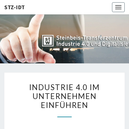
STZ-IDT
Togg
navig
STZ-
Steinbeis-
Transferzentrum
für Industrie 4.0
IDT
und
Digitalisierung
INDUSTRIE
INDUSTRIE 4.0 IM
4.0
UNTERNEHMEN
IM
EINFÜHREN
UNTERNEHMEN
EINFÜHREN