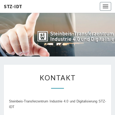
STZ-IDT
Togg
navig
STZ-
Steinbeis-
Transferzentrum
für Industrie 4.0
IDT
und
Digitalisierung
KONTAKT
KONTAKT
Steinbeis-Transferzentrum Industrie 4.0 und Digitalisierung STZ-
IDT