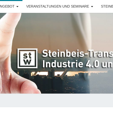
ANGEBOT
VERANSTALTUNGEN UND SEMINARE
STEINB
STZ-
Steinbeis-
Transferzentrum
für Industrie 4.0
und
IDT
Digitalisierung