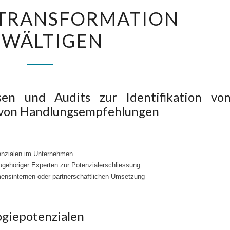
DIGITALE
 TRANSFORMATION
TRANSFORMATION
EWÄLTIGEN
BEWÄLTIGEN
en und Audits zur Identifikation vo
g von Handlungsempfehlungen
enzialen im Unternehmen
zugehöriger Experten zur Potenzialerschliessung
ensinternen oder partnerschaftlichen Umsetzung
giepotenzialen