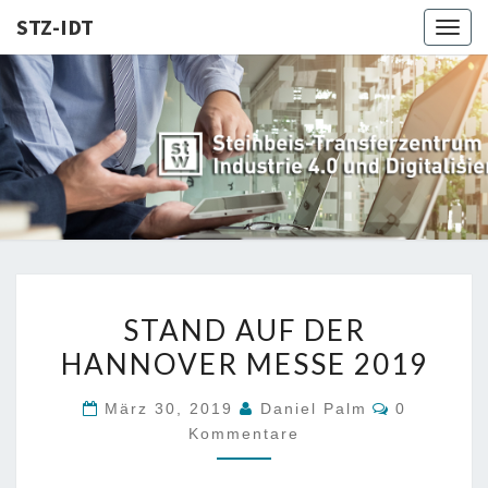
STZ-IDT
Togg
navig
STZ-
Steinbeis-
Transferzentrum
für Industrie 4.0
IDT
und
Digitalisierung
STAND
STAND AUF DER
AUF
HANNOVER MESSE 2019
DER
HANNOVER
Kommenta
März 30, 2019
Daniel Palm
0
MESSE
Kommentare
2019