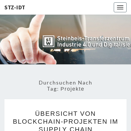
STZ-IDT
Togg
navig
STZ-
Steinbeis-
Transferzentrum
für Industrie 4.0
IDT
und
Digitalisierung
Durchsuchen Nach
Tag:
Projekte
ÜBERSICHT
ÜBERSICHT VON
VON
BLOCKCHAIN-PROJEKTEN IM
BLOCKCHAIN-
SUPPLY CHAIN