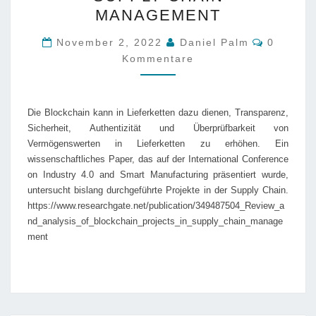
PROJEKTEN
MANAGEMENT
IM
SUPPLY
Komment
November 2, 2022
Daniel Palm
0
CHAIN
Kommentare
MANAGEMENT
Die Blockchain kann in Lieferketten dazu dienen, Transparenz,
Sicherheit, Authentizität und Überprüfbarkeit von
Vermögenswerten in Lieferketten zu erhöhen. Ein
wissenschaftliches Paper, das auf der International Conference
on Industry 4.0 and Smart Manufacturing präsentiert wurde,
untersucht bislang durchgeführte Projekte in der Supply Chain.
https://www.researchgate.net/publication/349487504_Review_a
nd_analysis_of_blockchain_projects_in_supply_chain_manage
ment